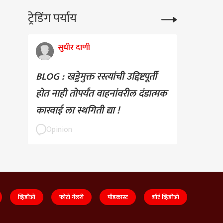
ट्रेडिंग पर्याय
सुधीर दाणी
BLOG : खड्डेमुक्त रस्त्यांची उद्दिष्टपूर्ती
होत नाही तोपर्यंत वाहनांवरील दंडात्मक
कारवाई ला स्थगिती द्या !
Opinion
व्हिडीओ
फोटो गॅलरी
पॉडकास्ट
शॉर्ट व्हिडीओ