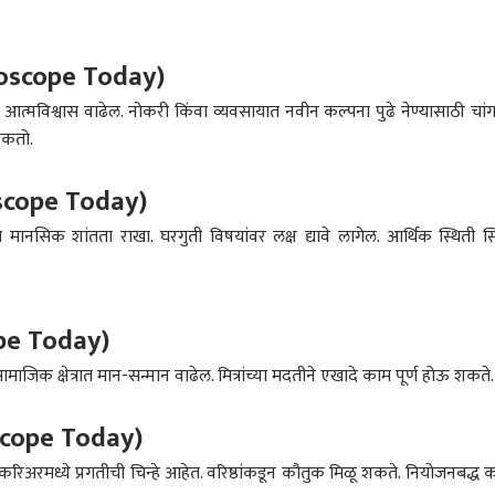
roscope Today)
त्मविश्वास वाढेल. नोकरी किंवा व्यवसायात नवीन कल्पना पुढे नेण्यासाठी चां
 शकतो.
oscope Today)
ानसिक शांतता राखा. घरगुती विषयांवर लक्ष द्यावे लागेल. आर्थिक स्थिती स्
pe Today)
जिक क्षेत्रात मान-सन्मान वाढेल. मित्रांच्या मदतीने एखादे काम पूर्ण होऊ शकते
scope Today)
िअरमध्ये प्रगतीची चिन्हे आहेत. वरिष्ठांकडून कौतुक मिळू शकते. नियोजनबद्ध 