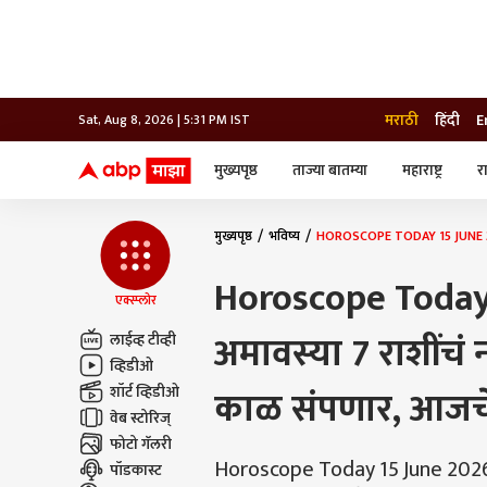
मराठी
हिंदी
E
Sat, Aug 8, 2026 | 5:31 PM IST
मुख्यपृष्ठ
ताज्या बातम्या
महाराष्ट्र
र
बातम्या
जॅाब माझा
लाईफ
भारत
महाराष्ट्र
मुख्यपृष्ठ
भविष्य
HOROSCOPE TODAY 15 JUNE 2026:
टेक-गॅजेट
मुंबई
ऑटो
टेलिव्हिजन
विश्व
विश्व
Horoscope Today
कोल्हापूर
एक्स्प्लोर
पुणे
अमावस्या 7 राशींचं
लाईव्ह टीव्ही
नवी मुंबई
अमरावती
व्हिडीओ
अहमदनगर
शॉर्ट व्हिडीओ
काळ संपणार, आजचे 
अकोला
वेब स्टोरिज्
फोटो गॅलरी
Horoscope Today 15 June 2026: 
पॉडकास्ट