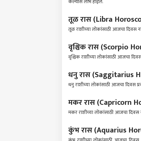
केल्यास लाभ होईल.
पर्सनल
तूळ रास (Libra Horosc
तूळ राशीच्या लोकांसाठी आजचा दिवस न
टॉप
हॅलो गेस्ट
वृश्चिक रास (Scorpio 
करम
आमच्यासोबत जाहिरात करा
वृश्चिक राशीच्या लोकांसाठी आजचा दिवस
प्रायव्हसी पॉलिसी
संपर्क साधा
धनु रास (Saggitarius 
करिअर
'140 
धनु राशीच्या लोकांसाठी आजचा दिवस प्रव
फीडबॅक
देहवि
आमच्याबद्दल
व्हॅ
राजक
मकर रास (Capricorn H
रोष 
म्हणा
मकर राशीच्या लोकांसाठी आजचा दिवस काम
कुंभ रास (Aquarius Ho
निवड
आणि 
कुंभ राशीच्या लोकांसाठी आजचा दिवस 