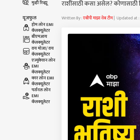
राशींसाठी कसा असेल? कोणासाठी द
मुव्ही रिव्ह्यू
यूजफुल
Written By :
एबीपी माझा वेब टीम
| Updated at :
होम लोन EMI
कॅलक्यूलेटर
बीएमआय
कॅलक्यूलेटर
वय मोजा/ वय
कॅलक्यूलेटर
एज्युकेशन लोन
EMI
कॅलक्यूलेटर
कार लोन EMI
कॅलक्यूलेटर
पर्सनल लोन
EMI
कॅलक्यूलेटर