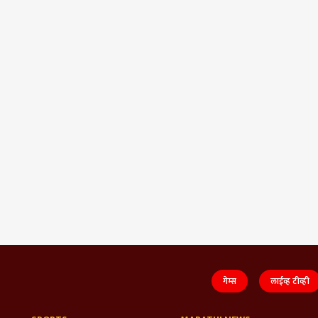
गेम्स
लाईव्ह टीव्ही