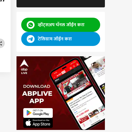
व्हॉट्सअप चॅनल जॉईन करा
टेलिग्राम जॉईन करा