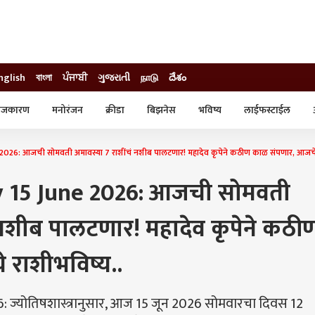
nglish
বাংলা
ਪੰਜਾਬੀ
ગુજરાતી
நாடு
దేశం
ाजकारण
मनोरंजन
क्रीडा
बिझनेस
भविष्य
लाईफस्टाईल
स्टाईल
क्राईम
व्यापार-उद्योग
 आजची सोमवती अमावस्या 7 राशींचं नशीब पालटणार! महादेव कृपेने कठीण काळ संपणार, आजचे 
ट्रेडिंग
ऑटो
 15 June 2026: आजची सोमवती
 नशीब पालटणार! महादेव कृपेने कठी
राशीभविष्य..
ज्योतिषशास्त्रानुसार, आज 15 जून 2026 सोमवारचा दिवस 12