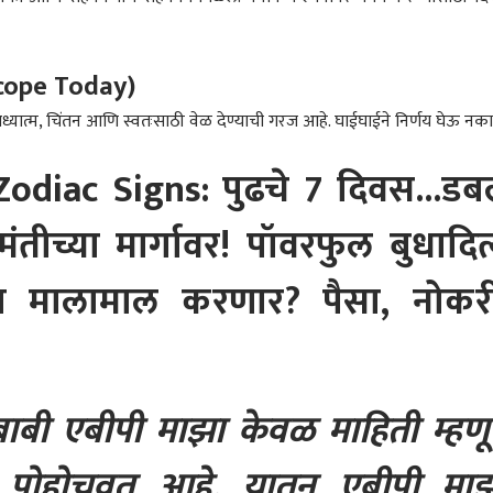
 यांच्याकडे का दिला?
भडकले, देवेंद्र फडणवीसांची
आल्या, दहीहंडीचा सराव
कोण
स्टार्ट टू एंड प्रकरण
पहिली प्रतिक्रिया, म्हणाले....
करणारी पोरं वाचवायला घरात
मुर
शिरली, पण सूरजने अंधारात
गडकर
धारदार शस्त्र फिरवलं
माहि
scope Today)
यात्म, चिंतन आणि स्वतःसाठी वेळ देण्याची गरज आहे. घाईघाईने निर्णय घेऊ नका
odiac Signs: पुढचे 7 दिवस...ड
मंतीच्या मार्गावर! पॉवरफुल बुधादित
ा मालामाल करणार? पैसा, नोकरी
 बाबी एबीपी माझा केवळ माहिती म्हण
र्यंत पोहोचवत आहे. यातून एबीपी मा