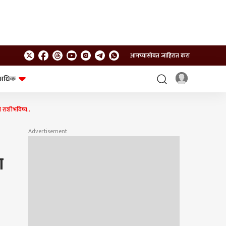
आमच्यासोबत जाहिरात करा
अधिक
शेत-शिवार
भविष्य
राशीभविष्य..
Advertisement
ण