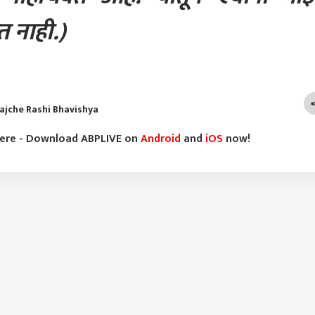
 नाही.)
ajche Rashi Bhavishya
here - Download ABPLIVE on
Android
and
iOS
now!