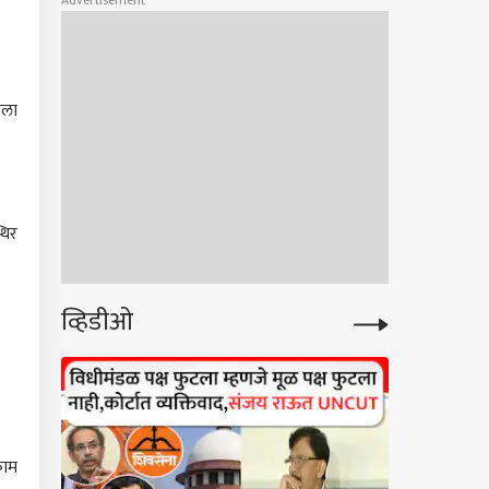
Advertisement
गला
थिर
व्हिडीओ
.
काम