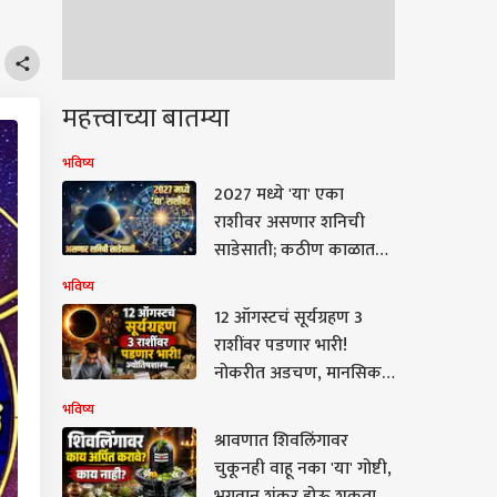
महत्त्वाच्या बातम्या
भविष्य
2027 मध्ये 'या' एका
राशीवर असणार शनिची
साडेसाती; कठीण काळात
काय करावं आणि काय करु
भविष्य
नये? वाचा ज्योतिषशास्त्र
12 ऑगस्टचं सूर्यग्रहण 3
राशींवर पडणार भारी!
नोकरीत अडचण, मानसिक
ताण, पैशांची चणचण,
भविष्य
कोणासाठी आव्हानात्मक?
श्रावणात शिवलिंगावर
ज्योतिषशास्त्र...
चुकूनही वाहू नका 'या' गोष्टी,
भगवान शंकर होऊ शकतात