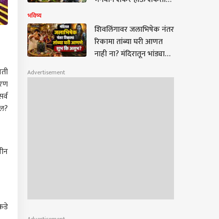
नाराज; वाचा काय वाहावं
भविष्य
आणि काय वाहू नये?
शिवलिंगावर जलाभिषेक नंतर
रिकामा तांब्या घरी आणत
नाही ना? मंदिरातून भांड्यात
नेमके काय आणावे?
वती
Advertisement
शिवपुराणातील उल्लेख,
ारण
धार्मिक श्रद्धा..
र्व
ेल?
वीन
कडे