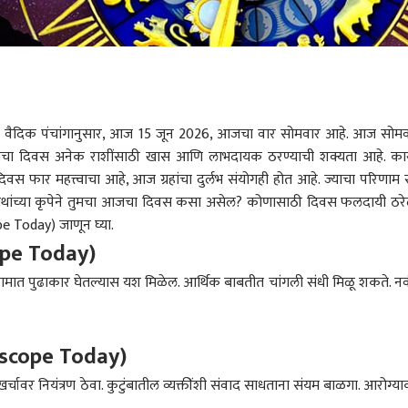
:
वैदिक पंचांगानुसार, आज 15 जून 2026, आजचा वार सोमवार आहे. आज सोम
र, आजचा दिवस अनेक राशींसाठी खास आणि लाभदायक ठरण्याची शक्यता आहे. क
वस फार महत्त्वाचा आहे, आज ग्रहांचा दुर्लभ संयोगही होत आहे. ज्याचा परिणाम स
लेनाथांच्या कृपेने तुमचा आजचा दिवस कसा असेल? कोणासाठी दिवस फलदायी ठर
e Today) जाणून घ्या.
ope Today)
मात पुढाकार घेतल्यास यश मिळेल. आर्थिक बाबतीत चांगली संधी मिळू शकते. न
oscope Today)
ावर नियंत्रण ठेवा. कुटुंबातील व्यक्तींशी संवाद साधताना संयम बाळगा. आरोग्या