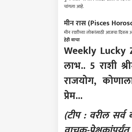
LOGIN
शिंदे
चांगला आहे.
वाचा 
मीन रास (Pisces Horo
मीन राशीच्या लोकांसाठी आजचा दिवस अध्
हेही वाचा
Weekly Lucky Z
लाभ.. 5 राशी श्री
राजयोग, कोणाल
प्रेम...
(टीप : वरील सर्व
वाचक-प्रेक्षकांप