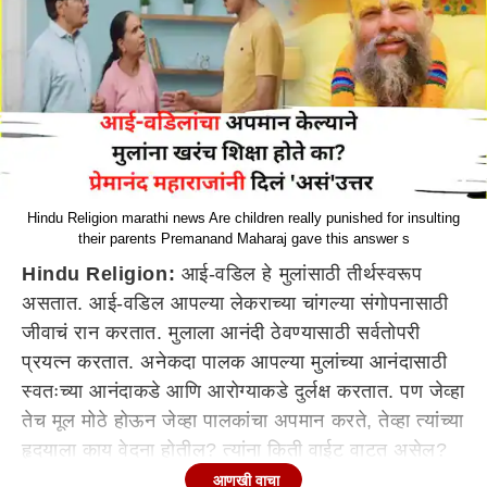
Hindu Religion marathi news Are children really punished for insulting
their parents Premanand Maharaj gave this answer s
Hindu Religion:
आई-वडिल हे मुलांसाठी तीर्थस्वरूप
असतात. आई-वडिल आपल्या लेकराच्या चांगल्या संगोपनासाठी
जीवाचं रान करतात. मुलाला आनंदी ठेवण्यासाठी सर्वतोपरी
प्रयत्न करतात. अनेकदा पालक आपल्या मुलांच्या आनंदासाठी
स्वतःच्या आनंदाकडे आणि आरोग्याकडे दुर्लक्ष करतात. पण जेव्हा
तेच मूल मोठे होऊन जेव्हा पालकांचा अपमान करते, तेव्हा त्यांच्या
हृदयाला काय वेदना होतील? त्यांना किती वाईट वाटत असेल?
याचा विचार काही मुलं अजिबात करत नाहीत. ज्या मुलाला चांगले
आणखी वाचा