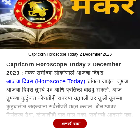
Capricorn Horoscope Today 2 December 2023
Capricorn Horoscope Today 2 December
2023 :
मकर राशीच्या लोकांसाठी आजचा दिवस
आजचा दिवस (Horoscope Today)
चांगला जाईल. तुमचा
आजचा दिवस तुमचे पद आणि प्रतिष्ठा वाढवू शकतो. आज
तुमच्या कुटुंबात कोणतीही समस्या उद्भवली तर तुम्ही तुमच्या
कुटुंबातील सदस्यांना सर्वतोपरी मदत कराल. बोलण्यावर
नियंत्रण ठेवा, कोणाशीही वाद घालू नका, सर्वांकडे आदराने पहा,
तरच तुम्ही तुमच्या आयुष्यात यशस्वी होऊ शकता. काम करणाऱ्या
आणखी वाचा
लोकांबद्दल बोलायचे झाले तर आज तुम्ही तुमचे पूर्ण लक्ष तुमच्या