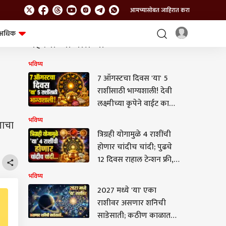
आमच्यासोबत जाहिरात करा
अधिक
महत्त्वाच्या बातम्या
शेत-शिवार
भविष्य
भविष्य
7 ऑगस्टचा दिवस 'या' 5
राशींसाठी भाग्यशाली! देवी
लक्ष्मीच्या कृपेने वाईट काळ
लवकरच संपणार; वाचा
भविष्य
गाचा
लकी राशी
त्रिग्रही योगामुळे 4 राशींची
होणार चांदीच चांदी; पुढचे
12 दिवस राहाल टेन्शन फ्री,
जगाल राजासारखं आयुष्य
भविष्य
2027 मध्ये 'या' एका
राशीवर असणार शनिची
साडेसाती; कठीण काळात