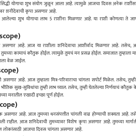
 सिद्धी योगाचा शुभ संयोग जुळून आला आहे. त्यामुळे आजचा दिवस अनेक राशींस
ींवर शनीदेवाची कृपा असणार आहे.
ून आलेल्या शुभ योगाचा लाभ 5 राशींना मिळणार आहे. या राशी कोणत्या ते जा
oscope)
 असणार आहे. आज या राशीला शनिदेवाचा आशीर्वाद मिळणार आहे. तसेच,
 तुमच्या कामाचं कौतुक होईल. त्यामुळे तुमचं मन प्रसन्न होईल. समाजात तुम्हाला म
ंगला वेळ जाईल.
scope)
 कॉर्नर
णार आहे. आज तुम्हाला मित्र-परिवाराचा चांगला सपोर्ट मिळेल. तसेच, तुम्ही
. भौतिक सुख-सुविधांचा तुम्ही लाभ घ्याल. तसेच, तुम्ही घेतलेल्या निर्णयाचं कौतुक क
च्या मनातील एखादी इच्छा पूर्ण होईल.
 आर्टिकल
टॉप रील्स
scope)
सणार आहे. आज तुमच्या धनसंपत्तीत चांगली वाढ होण्याची शक्यता आहे. तस
क्रिकेट
मुंबई
राज
 चांगली राहील. आज शनिदेवाची तुमच्यावर विशेष कृपा असणार आहे. तुमच्या मार्गा
ातील लोकांसाठी आजचा दिवस चांगला असणार आहे.