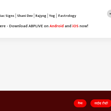
iac Signs
Shani Dev
Rajyog
Yog
#astrology
here - Download ABPLIVE on
Android
and
iOS
now!
गेम्स
लाईव्ह टीव्ही