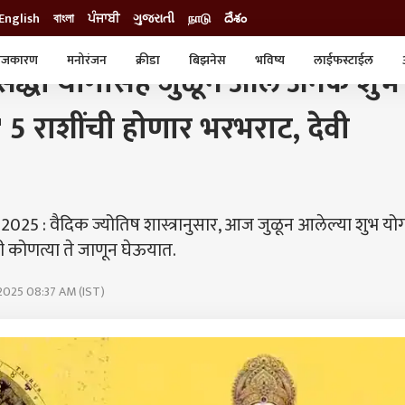
English
বাংলা
ਪੰਜਾਬੀ
ગુજરાતી
நாடு
దేశం
ळून आले अनेक शुभ संयोग; कन्यासह 'या' 5 राशींची होणार भरभराट, देवी लक्ष्मीचा आशीर्वाद
ाजकारण
मनोरंजन
क्रीडा
बिझनेस
भविष्य
लाईफस्टाईल
द्धी योगासह जुळून आले अनेक शुभ
स्टाईल
क्राईम
व्यापार-उद्योग
' 5 राशींची होणार भरभराट, देवी
ट्रेडिंग
ऑटो
25 : वैदिक ज्योतिष शास्त्रानुसार, आज जुळून आलेल्या शुभ यो
ी कोणत्या ते जाणून घेऊयात.
 2025 08:37 AM (IST)