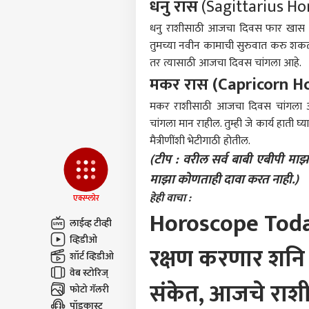
धनु रास
(Sagittarius Ho
करिअर
धनु राशीसाठी आजचा दिवस फार खास असण
टीम 
फीडबॅक
तुमच्या नवीन कामाची सुरुवात करु शकता. 
आता 
आमच्याबद्दल
करण्
राजक
तर त्यासाठी आजचा दिवस चांगला आहे.
किती
मकर रास (Capricorn H
1200
पूर्ण
मकर राशीसाठी आजचा दिवस चांगला अस
निय
चांगला मान राहील. तुम्ही जे कार्य हाती घ
मैत्रीणींशी भेटीगाठी होतील.
एकना
गावा
(टीप : वरील सर्व बाबी एबीपी माझा
LOGIN
अमित
माझा कोणताही दावा करत नाही.)
दौरा 
माहि
हेही वाचा :
एक्स्प्लोर
Horoscope Today 
लाईव्ह टीव्ही
व्हिडीओ
रक्षण करणार शनि म
शॉर्ट व्हिडीओ
वेब स्टोरिज्
संकेत, आजचे राशी
फोटो गॅलरी
पॉडकास्ट