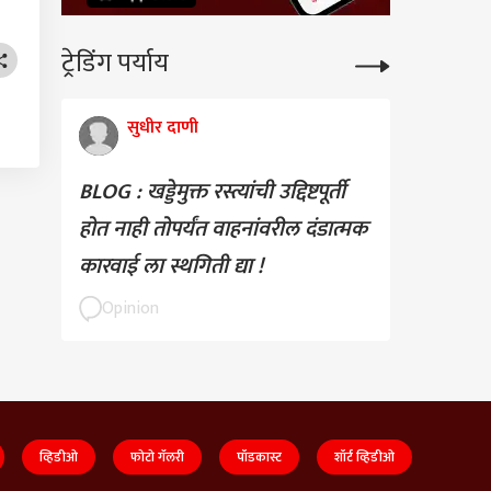
ट्रेडिंग पर्याय
सुधीर दाणी
BLOG : खड्डेमुक्त रस्त्यांची उद्दिष्टपूर्ती
होत नाही तोपर्यंत वाहनांवरील दंडात्मक
कारवाई ला स्थगिती द्या !
Opinion
व्हिडीओ
फोटो गॅलरी
पॉडकास्ट
शॉर्ट व्हिडीओ