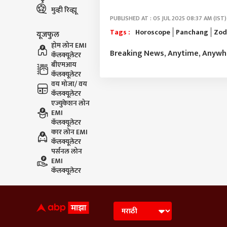
मुव्ही रिव्ह्यू
PUBLISHED AT : 05 JUL 2025 08:37 AM (IST)
Tags :
Horoscope
Panchang
Zod
यूजफुल
होम लोन EMI
Breaking News, Anytime, Anyw
कॅलक्यूलेटर
बीएमआय
कॅलक्यूलेटर
वय मोजा/ वय
कॅलक्यूलेटर
एज्युकेशन लोन
EMI
कॅलक्यूलेटर
कार लोन EMI
कॅलक्यूलेटर
पर्सनल लोन
EMI
कॅलक्यूलेटर