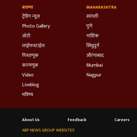
बातम्या
MAHARASHTRA
ट्रेडिंग न्यूज
सांगली
Photo Gallery
पुणे
ऑटो
नाशिक
लाईफस्टाईल
सिंधुदुर्ग
निवडणूक
औरंगाबाद
करमणूक
Mumbai
Video
Nagpur
Liveblog
भविष्य
About Us
Feedback
Careers
ABP NEWS GROUP WEBSITES
We use cookies to improve your experience, analyze tr