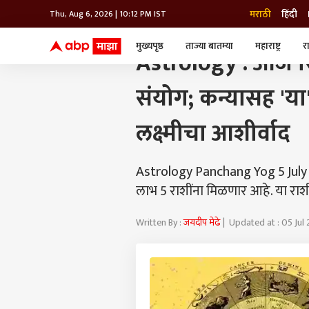
मराठी
हिंदी
Thu, Aug 6, 2026 | 10:12 PM IST
मुख्यपृष्ठ
भविष्य
ASTROLOGY : आज सिद्धी योगासह जु
मुख्यपृष्ठ
ताज्या बातम्या
महाराष्ट्र
र
Astrology : आज सि
बातम्या
जॅाब माझा
लाईफ
भारत
महाराष्ट्र
संयोग; कन्यासह 'या
टेक-गॅजेट
मुंबई
ऑटो
टेलिव्हिजन
विश्व
विश्व
लक्ष्मीचा आशीर्वाद
कोल्हापूर
पुणे
नवी मुंबई
Astrology Panchang Yog 5 July 20
अमरावती
अहमदनगर
लाभ 5 राशींना मिळणार आहे. या राश
अकोला
Written By :
जयदीप मेढे
| Updated at : 05 Jul