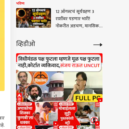
काय करावं आणि काय करु
भविष्य
नये? वाचा ज्योतिषशास्त्र
12 ऑगस्टचं सूर्यग्रहण 3
राशींवर पडणार भारी!
नोकरीत अडचण, मानसिक
ताण, पैशांची चणचण,
कोणासाठी आव्हानात्मक?
व्हिडीओ
ज्योतिषशास्त्र...
वार
हे.