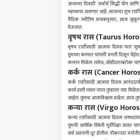
आजच्या दिवशी सर्वार्थ सिद्धी योग आणि
महत्त्वाचा असणार आहे. आजच्या शुभ राश
वैदिक ज्योतिष शास्त्रानुसार, आज जुळ
घेऊयात.
वृषभ रास (Taurus Hor
वृषभ राशीसाठी आजचा दिवस फार शुभ
तुमच्या कामात चांगली प्रगती दिसून येईल.
सन्मान मिळेल. तसेच, जोडीदाराबरोबर चा
कर्क रास (Cancer Horo
पर्सनल
कर्क राशीसाठी आजचा दिवस आनंददायी अस
कार्य हाती घ्याल त्यात तुम्हाला यश मिळेल
जाईल. तुमचा आत्मविश्वास वाढेल. आज तुम
टॉप
हॅलो गेस्ट
कन्या रास (Virgo Horo
कन्या राशीसाठी आजचा दिवस लाभदायक अ
क्रीडा
आमच्यासोबत जाहिरात करा
तुमची आर्थिक स्थिती पूर्वीपेक्षा जास्त
प्रायव्हसी पॉलिसी
सर्व अडचणी दूर होतील. नोकरदार वर्ग
संपर्क साधा