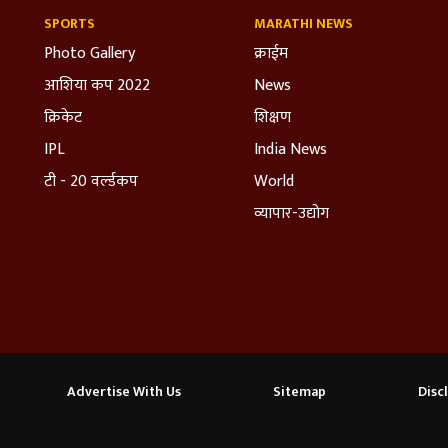
SPORTS
MARATHI NEWS
Photo Gallery
क्राईम
आशिया कप 2022
News
क्रिकेट
शिक्षण
IPL
India News
टी - 20 वर्ल्डकप
World
व्यापार-उद्योग
Advertise With Us
Sitemap
Disc
affic, and personalize content. By clicking "Allow All Cookies", you