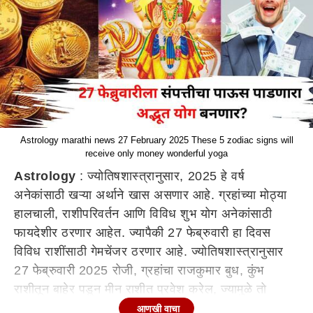
Astrology marathi news 27 February 2025 These 5 zodiac signs will
receive only money wonderful yoga
Astrology
: ज्योतिषशास्त्रानुसार, 2025 हे वर्ष
अनेकांसाठी खऱ्या अर्थाने खास असणार आहे. ग्रहांच्या मोठ्या
हालचाली, राशीपरिवर्तन आणि विविध शुभ योग अनेकांसाठी
फायदेशीर ठरणार आहेत. ज्यापैकी 27 फेब्रुवारी हा दिवस
विविध राशींसाठी गेमचेंजर ठरणार आहे. ज्योतिषशास्त्रानुसार
27 फेब्रुवारी 2025 रोजी, ग्रहांचा राजकुमार बुध, कुंभ
राशीतून बाहेर पडून मीन राशीत प्रवेश करेल, ज्यामुळे तो
आधीच तेथे बसलेल्या शुक्राच्या संयोगात असेल. या दोन
आणखी वाचा