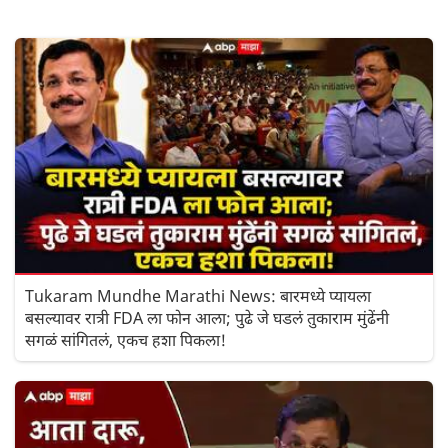
Tukaram Mundhe Marathi News: बारमध्ये प्यायला
बसल्यावर रात्री FDA ला फोन आला; पुढे जे घडलं तुकाराम मुंढेंनी
सगळं सांगितलं, एकच हशा पिकला!