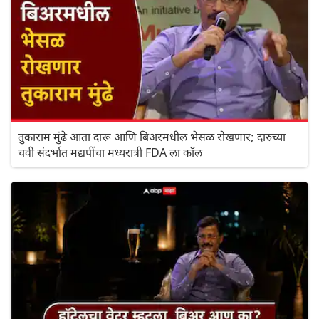
तुकाराम मुंढे आता दारू आणि बिअरमधील भेसळ रोखणार; दारुच्या
चवी संदर्भात मद्यपींचा मध्यरात्री FDA ला कॉल