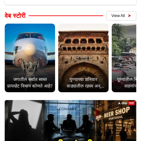
वेब स्टोरी
View All
जगातील सर्वात स्वस्त
पुण्याच्या शनिवार
पुण्यातील सिं
प्रायव्हेट विमान कोणते आहे?
वाड्यातील रहस्य अन्
वाहनांच्या 
भुताटकीच्या कथा तुम्हाला
माहितीयेत का?