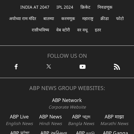
INDIA AT 2047
IPL 2024
क्रिकेट
निवडणूक
अयोध्या राम मंदिर
बातम्या
करमणूक
महाराष्ट्र
क्रीडा
फोटो
राशीभविष्य
वेब स्टोरी
वर वधू
इतर
FOLLOW US ON
ABP NEWS GROUP WEBSITES:
ABP Network
Corporate Website
ABP Live
ABP News
ABP আনন্দ
ABP माझा
English News
Hindi News
Bangla News
Marathi News
ABP ਸਾਂਝਾ
ABP અસ્મિતા
ABP நாடு
ABP Ganga