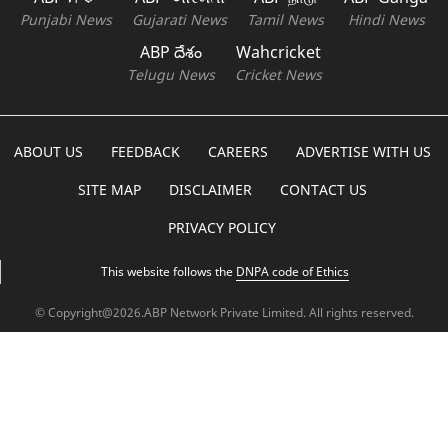
Punjabi News
Gujarati News
Tamil News
Hindi News
ABP దేశం
Wahcricket
Telugu News
Cricket News
ABOUT US
FEEDBACK
CAREERS
ADVERTISE WITH US
SITE MAP
DISCLAIMER
CONTACT US
PRIVACY POLICY
This website follows the
DNPA code of Ethics
© Copyright@2026.ABP Network Private Limited. All rights reserved.