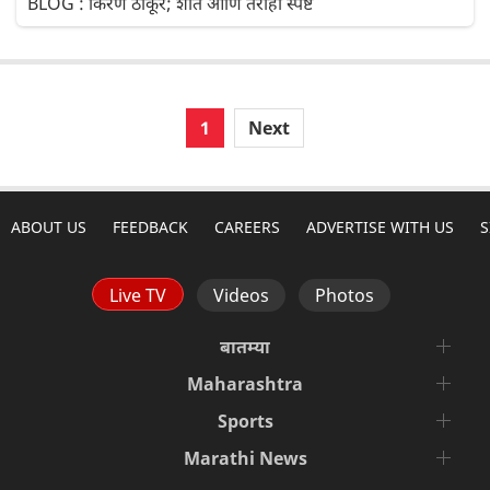
BLOG : किरण ठाकूर; शांत आणि तरीही स्पष्ट
1
Next
ABOUT US
FEEDBACK
CAREERS
ADVERTISE WITH US
S
Live TV
Videos
Photos
बातम्या
Maharashtra
Sports
Marathi News