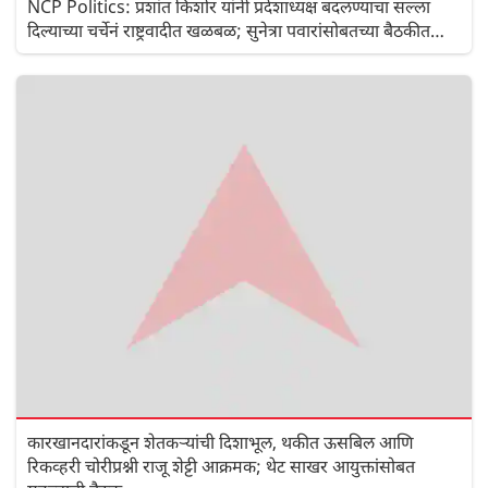
NCP Politics: प्रशांत किशोर यांनी प्रदेशाध्यक्ष बदलण्याचा सल्ला
दिल्याच्या चर्चेनं राष्ट्रवादीत खळबळ; सुनेत्रा पवारांसोबतच्या बैठकीत
काय काय घडलं?
कारखानदारांकडून शेतकऱ्यांची दिशाभूल, थकीत ऊसबिल आणि
रिकव्हरी चोरीप्रश्नी राजू शेट्टी आक्रमक; थेट साखर आयुक्तांसोबत