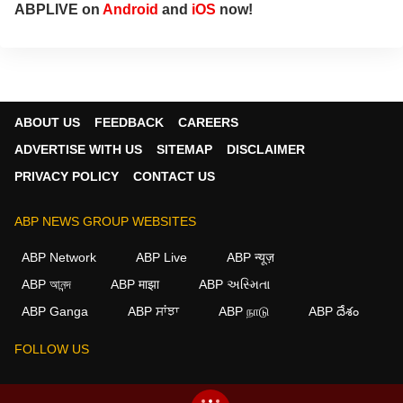
ABPLIVE on
Android
and
iOS
now!
ABOUT US
FEEDBACK
CAREERS
ADVERTISE WITH US
SITEMAP
DISCLAIMER
PRIVACY POLICY
CONTACT US
ABP NEWS GROUP WEBSITES
ABP Network
ABP Live
ABP न्यूज़
ABP আনন্দ
ABP माझा
ABP અસ્મિતા
×
ABP Ganga
ABP ਸਾਂਝਾ
ABP நாடு
ABP దేశం
We use cookies to improve your experience, analyze
traffic, and personalize content. By clicking "Allow", you
FOLLOW US
agree to our use of cookies.
Decline
Allow