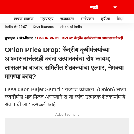
ताज्या बातम्या
महाराष्ट्र
राजकारण
मनोरंजन
क्रीडा
बिझनेस
India At 2047
फिफा विश्वचषक
Ideas of India
मुख्यपृष्ठ
शेत-शिवार
ONION PRICE DROP: केंद्रीय कृषीमंत्र्यांच्या आश्वासनानंतरही
कांदा उत्पादकांचा रोष कायम; लासलगाव बाजार समितीत शेतकऱ्यांचा एल्गार, नेमक्या मागण्या काय?
Onion Price Drop: केंद्रीय कृषीमंत्र्यांच्या
आश्वासनानंतरही कांदा उत्पादकांचा रोष कायम;
लासलगाव बाजार समितीत शेतकऱ्यांचा एल्गार, नेमक्या
मागण्या काय?
Lasalgaon Bajar Samiti : राज्यात कांद्याला (Onion) सध्या
कवडीमोल भाव मिळत असल्याने सध्या कांदा उत्पादक शेतकऱ्यांमध्ये
संतापाची लाट उसळली आहे.
Advertisement