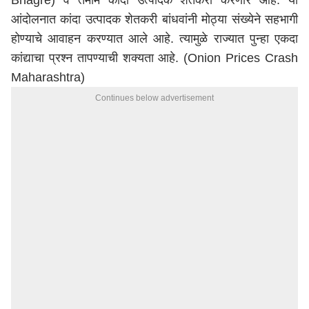
Bhagre)
व तमाम कांदा उत्पादक शेतकरी करणार आहे. या
आंदोलनात कांदा उत्पादक शेतकरी बांधवांनी मोठ्या संख्येने सहभागी
होण्याचे आवाहन करण्यात आले आहे.
त्यामुळे
राज्यात
पुन्हा
एकदा
कांद्याचा
प्रश्न
तापण्या
ची
शक्यता
आहे
. (Onion Prices Crash
Maharashtra)
Continues below advertisement