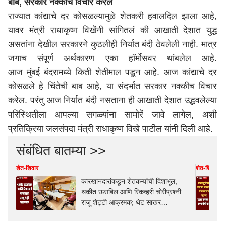
बाब, सरकार नक्कीच विचार करेल
राज्यात कांद्याचे दर कोसळल्यामुळे शेतकरी हवालदिल झाला आहे,
यावर मंत्री राधाकृष्ण विखेंनी सांगितलं की आखाती देशात युद्ध
असतांना देखील सरकारने कुठलीही निर्यात बंदी ठेवलेली नाही. मात्र
जगाच संपूर्ण अर्थकारण एका हॉर्मोसवर थांबलेल आहे.
आज
मुंबई
बंदरामध्ये किती शेतीमाल पडून आहे. आज कांद्याचे दर
कोसळले हे चिंतेची बाब आहे, या संदर्भात सरकार नक्कीच विचार
करेल. परंतु आज निर्यात बंदी नसताना ही आखाती देशात उद्भवलेल्या
परिस्थितीला आपल्या सगळ्यांना सामोरें जावे लागेल, अशी
प्रतिक्रिया जलसंपदा मंत्री राधाकृष्ण विखे पाटील
यांनी
दिली आहे.
संबंधित बातम्या >>
शेत-शिवार
शेत-शिवार
कारखानदारांकडून शेतकऱ्यांची दिशाभूल,
थकीत ऊसबिल आणि रिकव्हरी चोरीप्रश्नी
राजू शेट्टी आक्रमक; थेट साखर
आयुक्तांसोबत महत्त्वाची बैठक